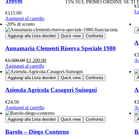
Troyes
15% SUL PRIMO ORDINE SE TI
€
Le
€
115.00
Aggiungi al carrello
-20% di sconto
A
Aggiungi alla Lista desideri
Quick view
Confronta
A
Annamaria Clementi Riserva Speciale 1980
€
€
1,500.00
€
1,200.00
Ag
Aggiungi al carrello
Aggiungi alla Lista desideri
Quick view
Confronta
A
Azienda Agricola Casagori Suisogni
A
€
24.50
€
Aggiungi al carrello
Ag
Aggiungi alla Lista desideri
Quick view
Confronta
A
Barolo – Diego Conterno
B