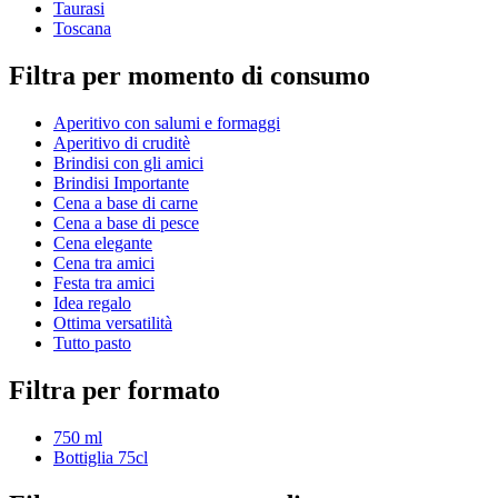
Taurasi
Toscana
Filtra per momento di consumo
Aperitivo con salumi e formaggi
Aperitivo di cruditè
Brindisi con gli amici
Brindisi Importante
Cena a base di carne
Cena a base di pesce
Cena elegante
Cena tra amici
Festa tra amici
Idea regalo
Ottima versatilità
Tutto pasto
Filtra per formato
750 ml
Bottiglia 75cl