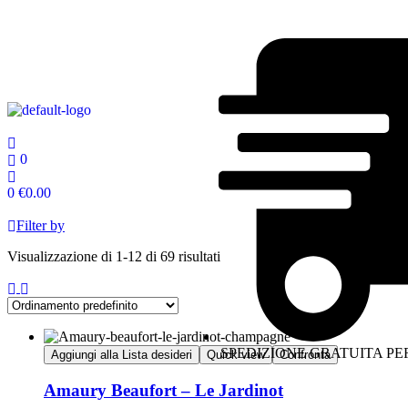
0
0
€
0.00
Filter by
Visualizzazione di 1-12 di 69 risultati
SPEDIZIONE GRATUITA PER
Aggiungi alla Lista desideri
Quick view
Confronta
Amaury Beaufort – Le Jardinot