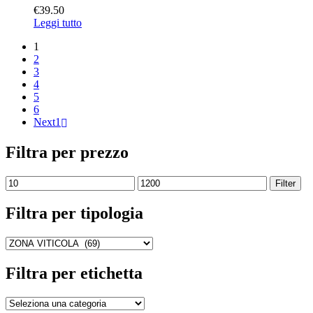
€
39.50
Leggi tutto
1
2
3
4
5
6
Next1
Filtra per prezzo
Filter
Filtra per tipologia
Filtra per etichetta