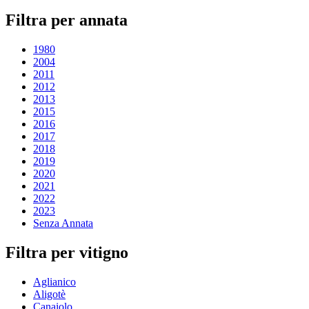
Filtra per annata
1980
2004
2011
2012
2013
2015
2016
2017
2018
2019
2020
2021
2022
2023
Senza Annata
Filtra per vitigno
Aglianico
Aligotè
Canaiolo