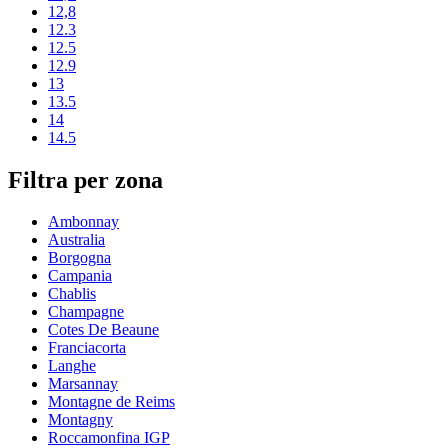
12,8
12.3
12.5
12.9
13
13.5
14
14.5
Filtra per zona
Ambonnay
Australia
Borgogna
Campania
Chablis
Champagne
Cotes De Beaune
Franciacorta
Langhe
Marsannay
Montagne de Reims
Montagny
Roccamonfina IGP