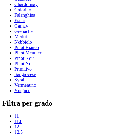
Chardonnay
Colorino
Falanghina
Fiano
Gamay
Grenache
Merlot
Nebbiolo
Pinot Bianco
Pinot Meunier
Pinot Noir
Pinot Noit
Primitivo
Sangiovese
Syrah
Vermentino
Viogner
Filtra per grado
11
11.8
12
12,5