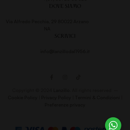
DOVE SIAMO
Via Alfredo Pecchia, 29 80022 Arzano
NA
SCRIVICI
info@lanzillodal1956.it
Copyright © 2024
Lanzillo
. All rights reserved –
Cookie Policy
|
Privacy Policy
|
Termini & Condizioni
|
Preferenze privacy