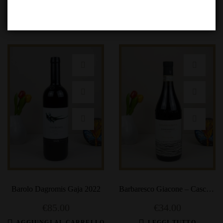
Related products
Barolo Dagromis Gaja 2022
Barbaresco Giacone – Cascina
Alberta
€
85.00
€
34.00
AGGIUNGI AL CARRELLO
LEGGI TUTTO