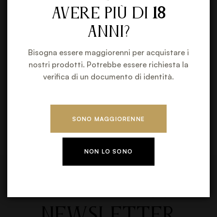
conquistare da vini che hanno davvero qualcosa da
avere più di
18
dire.
anni?
Bisogna essere maggiorenni per acquistare i
nostri prodotti. Potrebbe essere richiesta la
verifica di un documento di identità.
PREV
I Vini di
Borgogna: Un
SONO MAGGIORENNE
Mito di
Fascino e
Tradizione
NON LO SONO
RICEVERAI IN ANTEPRIMA OFFERTE E PROMOZIONI
ISCRIVITI ALLA
NEWSLETTER