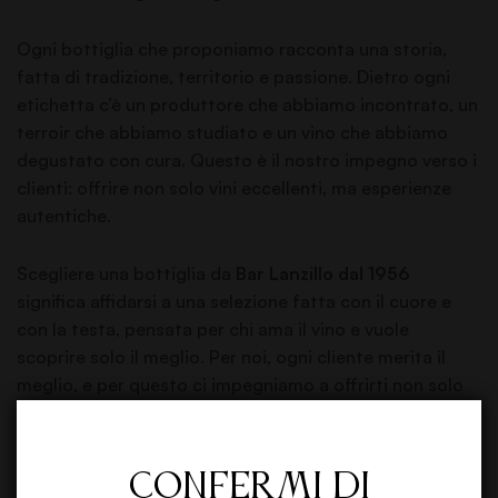
Ogni bottiglia che proponiamo racconta una storia,
fatta di tradizione, territorio e passione. Dietro ogni
etichetta c’è un produttore che abbiamo incontrato, un
terroir che abbiamo studiato e un vino che abbiamo
degustato con cura. Questo è il nostro impegno verso i
clienti: offrire non solo vini eccellenti, ma esperienze
autentiche.
Scegliere una bottiglia da
Bar Lanzillo dal 1956
significa affidarsi a una selezione fatta con il cuore e
con la testa, pensata per chi ama il vino e vuole
scoprire solo il meglio. Per noi, ogni cliente merita il
meglio, e per questo ci impegniamo a offrirti non solo
un prodotto, ma una storia da raccontare.
Scopri la nostra selezione esclusiva e lasciati
Confermi di