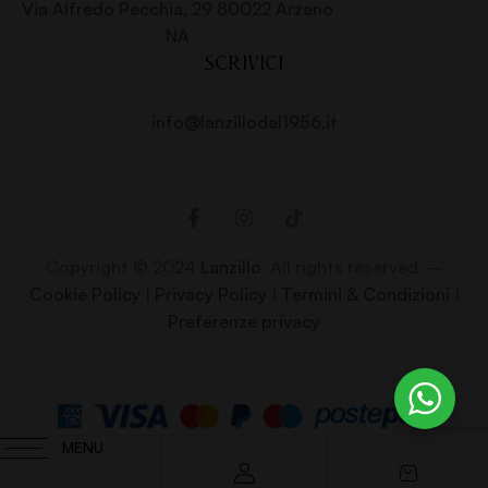
Via Alfredo Pecchia, 29 80022 Arzano
NA
SCRIVICI
info@lanzillodal1956.it
Copyright © 2024
Lanzillo
. All rights reserved –
Cookie Policy
|
Privacy Policy
|
Termini & Condizioni
|
Preferenze privacy
MENU