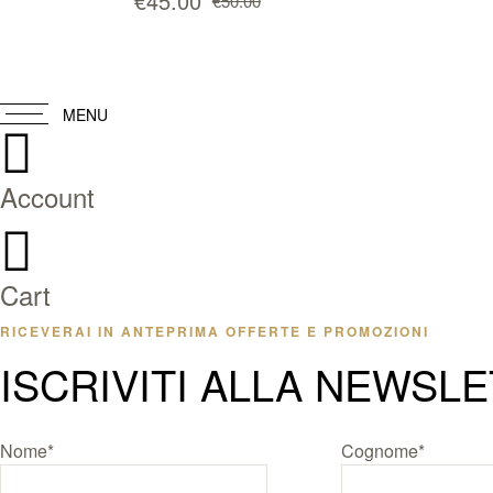
€
45.00
€
50.00
Il
Il
prezzo
prezzo
originale
attuale
era:
è:
€50.00.
€45.00.
MENU
Account
Cart
RICEVERAI IN ANTEPRIMA OFFERTE E PROMOZIONI
ISCRIVITI ALLA NEWSL
Nome*
Cognome*