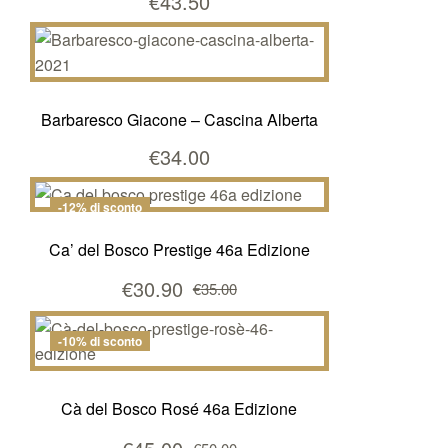
€
43.50
Barbaresco Giacone – Cascina Alberta
€
34.00
-12% di sconto
Ca’ del Bosco Prestige 46a Edizione
€
30.90
€
35.00
Il
Il
prezzo
prezzo
originale
attuale
-10% di sconto
era:
è:
€35.00.
€30.90.
Cà del Bosco Rosé 46a Edizione