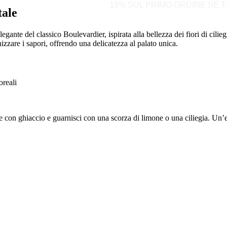
15% SUL PRIMO ORDINE SE T
tale
legante del classico Boulevardier, ispirata alla bellezza dei fiori di cili
izzare i sapori, offrendo una delicatezza al palato unica.
oreali
ere con ghiaccio e guarnisci con una scorza di limone o una ciliegia. Un’